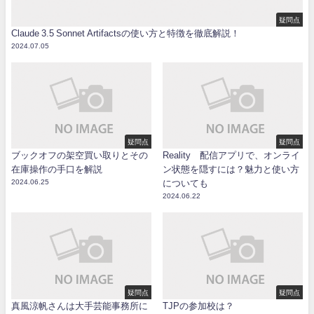
疑問点
Claude 3.5 Sonnet Artifactsの使い方と特徴を徹底解説！
2024.07.05
疑問点
疑問点
ブックオフの架空買い取りとその
Reality 配信アプリで、オンライ
在庫操作の手口を解説
ン状態を隠すには？魅力と使い方
2024.06.25
についても
2024.06.22
疑問点
疑問点
真風涼帆さんは大手芸能事務所に
TJPの参加校は？