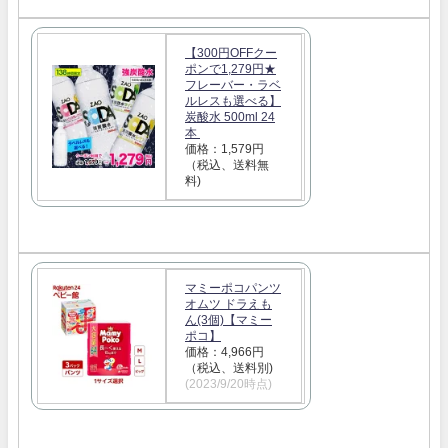
【300円OFFクー
ポンで1,279円★
フレーバー・ラベ
ルレスも選べる】
炭酸水 500ml 24
本
価格：1,579円
（税込、送料無
料)
マミーポコパンツ
オムツ ドラえも
ん(3個)【マミー
ポコ】
価格：4,966円
（税込、送料別)
(2023/9/20時点)