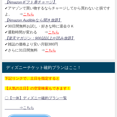
【Amazonギフト券チャージ
】
✔アマゾンで買い物するならチャージしてから買わないと損です
よ。
⇒
こちら
【Amazon Audibleなら聞き放題
】
✔30日間無料お試し・好きな時に退会ＯＫ
✔通勤時間が変わる ⇒
こちら
【楽天マガジン：
900誌以上が読み放題】
✔雑誌の価格より安い月額380円
✔さらに31日間無料
⇒
こちら
ディズニーチケット確約プランはここ！
下記リンクで、土日を指定すると
【人気の土日】の空室検索もできます！
〇【一休】ディズニー確約プラン一覧
⇒こちら