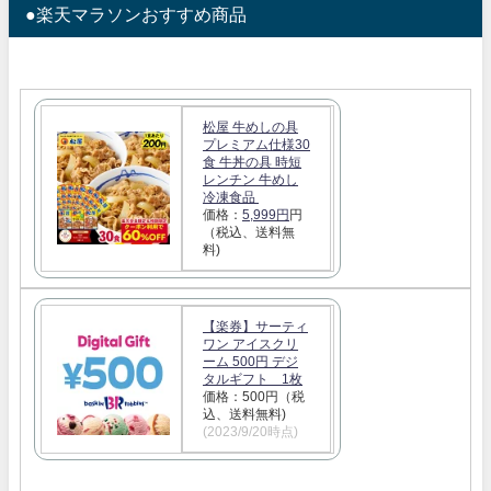
●楽天マラソンおすすめ商品
松屋 牛めしの具
プレミアム仕様30
食 牛丼の具 時短
レンチン 牛めし
冷凍食品
価格：
5,999円
円
（税込、送料無
料)
【楽券】サーティ
ワン アイスクリ
ーム 500円 デジ
タルギフト 1枚
価格：500円（税
込、送料無料)
(2023/9/20時点)