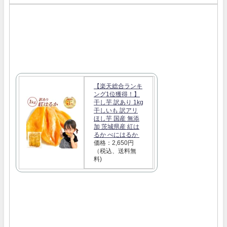
【楽天総合ランキ
ング1位獲得！】
干し芋 訳あり 1kg
干しいも 訳アリ
ほし芋 国産 無添
加 茨城県産 紅は
るか べにはるか
価格：2,650円
（税込、送料無
料)