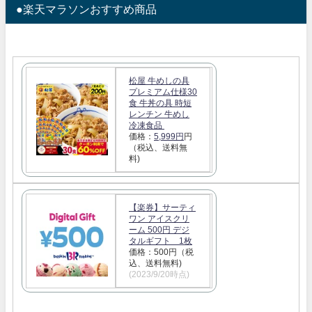
●楽天マラソンおすすめ商品
松屋 牛めしの具
プレミアム仕様30
食 牛丼の具 時短
レンチン 牛めし
冷凍食品
価格：
5,999円
円
（税込、送料無
料)
【楽券】サーティ
ワン アイスクリ
ーム 500円 デジ
タルギフト 1枚
価格：500円（税
込、送料無料)
(2023/9/20時点)