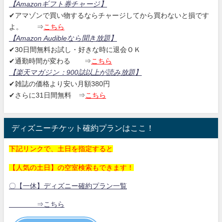
【Amazonギフト券チャージ
】
✔アマゾンで買い物するならチャージしてから買わないと損です
よ。
⇒
こちら
【Amazon Audibleなら聞き放題
】
✔30日間無料お試し・好きな時に退会ＯＫ
✔通勤時間が変わる ⇒
こちら
【楽天マガジン：
900誌以上が読み放題】
✔雑誌の価格より安い月額380円
✔さらに31日間無料
⇒
こちら
ディズニーチケット確約プランはここ！
下記リンクで、土日を指定すると
【人気の土日】の空室検索もできます！
〇【一休】ディズニー確約プラン一覧
⇒こちら