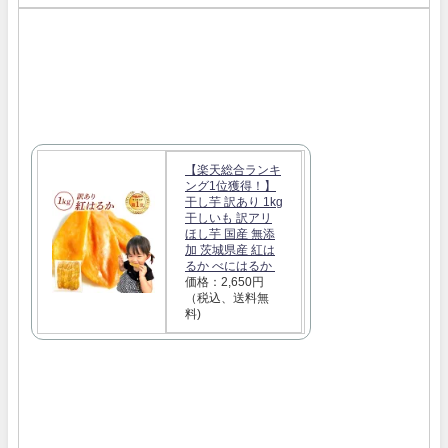
【楽天総合ランキ
ング1位獲得！】
干し芋 訳あり 1kg
干しいも 訳アリ
ほし芋 国産 無添
加 茨城県産 紅は
るか べにはるか
価格：2,650円
（税込、送料無
料)