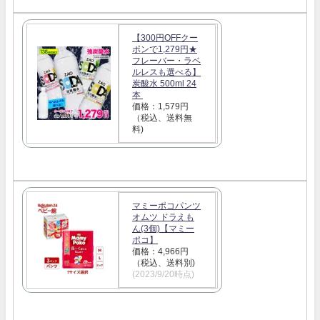
【300円OFFクー
ポンで1,279円★
フレーバー・ラベ
ルレスも選べる】
炭酸水 500ml 24
本
価格：1,579円
（税込、送料無
料)
マミーポコパンツ
オムツ ドラえも
ん(3個)【マミー
ポコ】
価格：4,966円
（税込、送料別)
(2023/9/20時点)