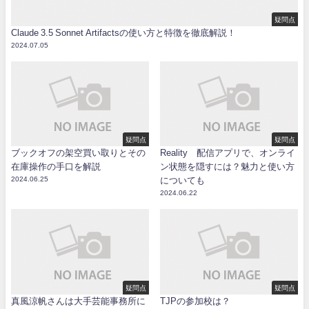
疑問点
Claude 3.5 Sonnet Artifactsの使い方と特徴を徹底解説！
2024.07.05
疑問点
疑問点
ブックオフの架空買い取りとその
Reality 配信アプリで、オンライ
在庫操作の手口を解説
ン状態を隠すには？魅力と使い方
2024.06.25
についても
2024.06.22
疑問点
疑問点
真風涼帆さんは大手芸能事務所に
TJPの参加校は？