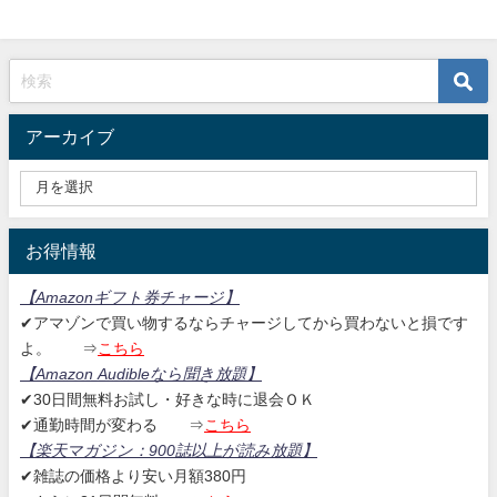
アーカイブ
お得情報
【Amazonギフト券チャージ
】
✔アマゾンで買い物するならチャージしてから買わないと損です
よ。
⇒
こちら
【Amazon Audibleなら聞き放題
】
✔30日間無料お試し・好きな時に退会ＯＫ
✔通勤時間が変わる ⇒
こちら
【楽天マガジン：
900誌以上が読み放題】
✔雑誌の価格より安い月額380円