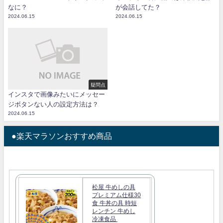
なに？
が会話してた？
2024.06.15
2024.06.15
疑問点
インスタで画像みたいにメッセー
ジボタンない人の設定方法は？
2024.06.15
●楽天マラソンおすすめ商品
松屋 牛めしの具
プレミアム仕様30
食 牛丼の具 時短
レンチン 牛めし
冷凍食品