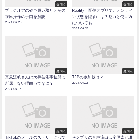
疑問点
疑問点
ブックオフの架空買い取りとその
Reality 配信アプリで、オンライ
在庫操作の手口を解説
ン状態を隠すには？魅力と使い方
2024.06.25
についても
2024.06.22
疑問点
疑問点
真風涼帆さんは大手芸能事務所に
TJPの参加校は？
所属しない理由ってなに？
2024.06.15
2024.06.15
疑問点
疑問点
TikTokのメールのストリークって
キンプリの音声流出は岸優太と誰