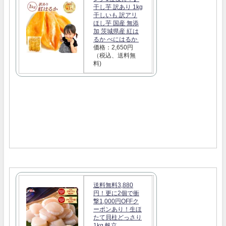
干し芋 訳あり 1kg
干しいも 訳アリ
ほし芋 国産 無添
加 茨城県産 紅は
るか べにはるか
価格：2,650円
（税込、送料無
料)
送料無料3,880
円！更に2個で衝
撃1,000円OFFク
ーポンあり！生ほ
たて貝柱どっさり
1kg 帆立