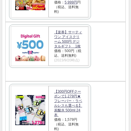
価格：
5,999円
円
（税込、送料無
料)
【楽券】サーティ
ワン アイスクリ
ーム 500円 デジ
タルギフト 1枚
価格：500円（税
込、送料無料)
(2023/9/20時点)
【300円OFFクー
ポンで1,279円★
フレーバー・ラベ
ルレスも選べる】
炭酸水 500ml 24
本
価格：1,579円
（税込、送料無
料)