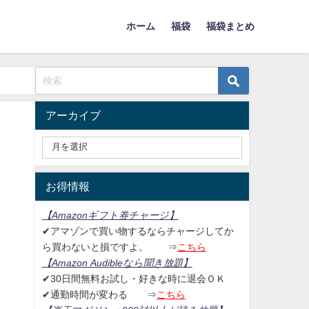
ホーム
福袋
福袋まとめ
アーカイブ
お得情報
【Amazonギフト券チャージ
】
✔アマゾンで買い物するならチャージしてか
ら買わないと損ですよ。
⇒
こちら
【Amazon Audibleなら聞き放題
】
✔30日間無料お試し・好きな時に退会ＯＫ
✔通勤時間が変わる ⇒
こちら