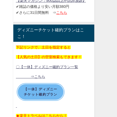
【楽天マガジン：
900誌以上が読み放題】
✔雑誌の価格より安い月額380円
✔さらに31日間無料
⇒
こちら
ディズニーチケット確約プランはこ
こ！
下記リンクで、土日を指定すると
【人気の土日】の空室検索もできます！
〇【一休】ディズニー確約プラン一覧
⇒こちら
【一休】ディズニー
チケット確約プラン
★楽天トラベルはこちらから！