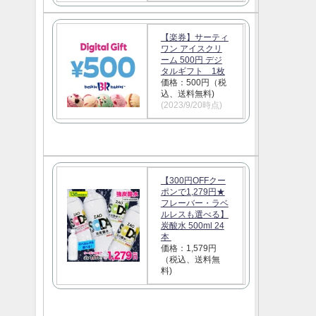
【楽券】サーティ
ワン アイスクリ
ーム 500円 デジ
タルギフト 1枚
価格：500円（税
込、送料無料)
(2023/9/20時点)
【300円OFFクー
ポンで1,279円★
フレーバー・ラベ
ルレスも選べる】
炭酸水 500ml 24
本
価格：1,579円
（税込、送料無
料)