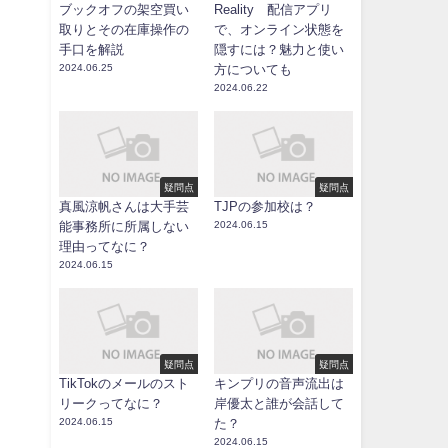
ブックオフの架空買い
Reality 配信アプリ
取りとその在庫操作の
で、オンライン状態を
手口を解説
隠すには？魅力と使い
2024.06.25
方についても
2024.06.22
疑問点
疑問点
真風涼帆さんは大手芸
TJPの参加校は？
能事務所に所属しない
2024.06.15
理由ってなに？
2024.06.15
疑問点
疑問点
TikTokのメールのスト
キンプリの音声流出は
リークってなに？
岸優太と誰が会話して
2024.06.15
た？
2024.06.15