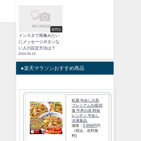
疑問点
インスタで画像みたい
にメッセージボタンな
い人の設定方法は？
2024.06.15
●楽天マラソンおすすめ商品
松屋 牛めしの具
プレミアム仕様30
食 牛丼の具 時短
レンチン 牛めし
冷凍食品
価格：
5,999円
円
（税込、送料無
料)