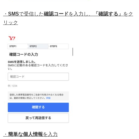
・
SMS
で受信した
確認コード
を入力し、
「確認する」
をク
リック
・
簡単な個人情報
を入力