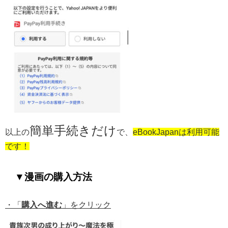
簡単手続きだけ
以上の
で、
eBookJapanは利用可能
です！
▼漫画の購入方法
・「
購入へ進む
」をクリック