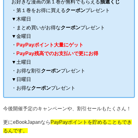
お好きな漫画の第１巻が無料でもらえる
抽選くじ
・第１巻をお得に買える
クーポン
プレゼント
▼木曜日
・まとめ買いがお得な
クーポン
プレゼント
▼金曜日
・
PayPayポイント大量にゲット
・
PayPay残高でのお支払いで更にお得
▼土曜日
・お得な割引
クーポン
プレゼント
▼日曜日
・お得な
クーポン
プレゼント
今後開催予定のキャンペーンや、割引セールもたくさん！
更にeBookJapanなら
PayPayポイントを貯めることもでき
るんです。