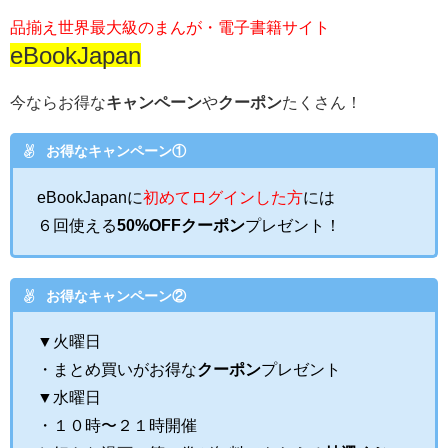
品揃え世界最大級のまんが・電子書籍サイト
eBookJapan
今ならお得な
キャンペーン
や
クーポン
たくさん！
お得なキャンペーン①
eBookJapanに
初めてログインした方
には
６回使える
50%OFFクーポン
プレゼント！
お得なキャンペーン②
▼火曜日
・まとめ買いがお得な
クーポン
プレゼント
▼水曜日
・１０時〜２１時開催