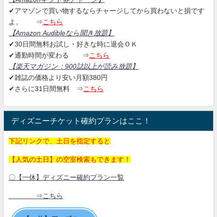
✔アマゾンで買い物するならチャージしてから買わないと損です
よ。
⇒
こちら
【Amazon Audibleなら聞き放題
】
✔30日間無料お試し・好きな時に退会ＯＫ
✔通勤時間が変わる ⇒
こちら
【楽天マガジン：
900誌以上が読み放題】
✔雑誌の価格より安い月額380円
✔さらに31日間無料
⇒
こちら
ディズニーチケット確約プランはここ！
下記リンクで、土日を指定すると
【人気の土日】の空室検索もできます！
〇【一休】ディズニー確約プラン一覧
⇒こちら