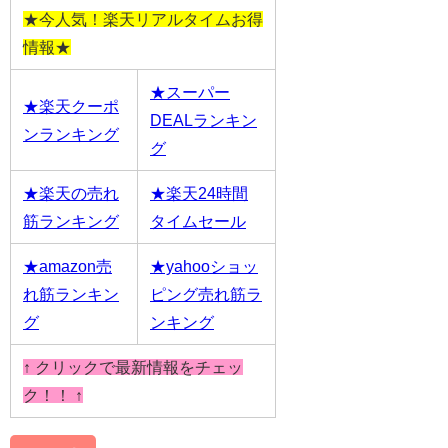
★今人気！楽天リアルタイムお得
情報★
★スーパー
★楽天クーポ
DEALランキン
ンランキング
グ
★楽天の売れ
★楽天24時間
筋ランキング
タイムセール
★amazon売
★yahooショッ
れ筋ランキン
ピング売れ筋ラ
グ
ンキング
↑ クリックで最新情報をチェッ
ク！！ ↑