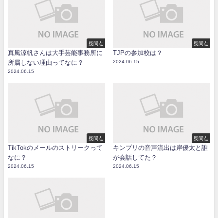
疑問点
疑問点
真風涼帆さんは大手芸能事務所に
TJPの参加校は？
所属しない理由ってなに？
2024.06.15
2024.06.15
疑問点
疑問点
TikTokのメールのストリークって
キンプリの音声流出は岸優太と誰
なに？
が会話してた？
2024.06.15
2024.06.15