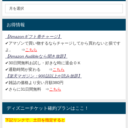
お得情報
【Amazonギフト券チャージ
】
✔アマゾンで買い物するならチャージしてから買わないと損です
よ。
⇒
こちら
【Amazon Audibleなら聞き放題
】
✔30日間無料お試し・好きな時に退会ＯＫ
✔通勤時間が変わる ⇒
こちら
【楽天マガジン：
900誌以上が読み放題】
✔雑誌の価格より安い月額380円
✔さらに31日間無料
⇒
こちら
ディズニーチケット確約プランはここ！
下記リンクで、土日を指定すると