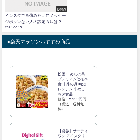
疑問点
インスタで画像みたいにメッセー
ジボタンない人の設定方法は？
2024.06.15
●楽天マラソンおすすめ商品
松屋 牛めしの具
プレミアム仕様30
食 牛丼の具 時短
レンチン 牛めし
冷凍食品
価格：
5,999円
円
（税込、送料無
料)
【楽券】サーティ
ワン アイスクリ