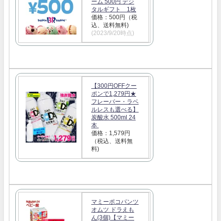
ーム 500円 デジ
タルギフト 1枚
価格：500円（税
込、送料無料)
(2023/9/20時点)
【300円OFFクー
ポンで1,279円★
フレーバー・ラベ
ルレスも選べる】
炭酸水 500ml 24
本
価格：1,579円
（税込、送料無
料)
マミーポコパンツ
オムツ ドラえも
ん(3個)【マミー