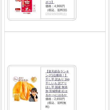
ポコ】
価格：4,966円
（税込、送料別)
(2023/9/20時点)
【楽天総合ランキ
ング1位獲得！】
干し芋 訳あり 1kg
干しいも 訳アリ
ほし芋 国産 無添
加 茨城県産 紅は
るか べにはるか
価格：2,650円
（税込、送料無
料)