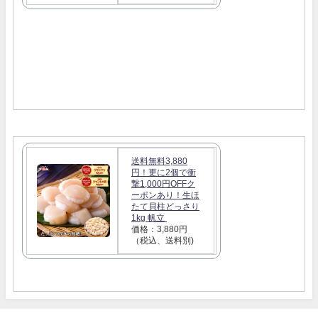
送料無料3,880
円！更に2個で衝
撃1,000円OFFク
ーポンあり！生ほ
たて貝柱どっさり
1kg 帆立
価格：3,880円
（税込、送料別)