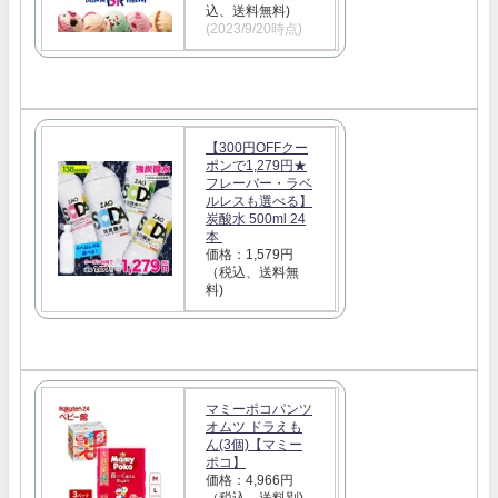
込、送料無料)
(2023/9/20時点)
【300円OFFクー
ポンで1,279円★
フレーバー・ラベ
ルレスも選べる】
炭酸水 500ml 24
本
価格：1,579円
（税込、送料無
料)
マミーポコパンツ
オムツ ドラえも
ん(3個)【マミー
ポコ】
価格：4,966円