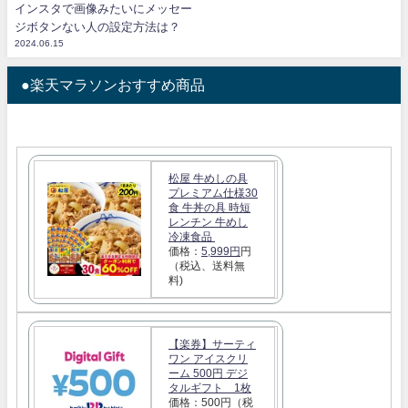
インスタで画像みたいにメッセー
ジボタンない人の設定方法は？
2024.06.15
●楽天マラソンおすすめ商品
松屋 牛めしの具
プレミアム仕様30
食 牛丼の具 時短
レンチン 牛めし
冷凍食品
価格：
5,999円
円
（税込、送料無
料)
【楽券】サーティ
ワン アイスクリ
ーム 500円 デジ
タルギフト 1枚
価格：500円（税