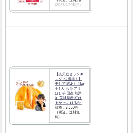
（税込、送料別)
(2023/9/20時点)
【楽天総合ランキ
ング1位獲得！】
干し芋 訳あり 1kg
干しいも 訳アリ
ほし芋 国産 無添
加 茨城県産 紅は
るか べにはるか
価格：2,650円
（税込、送料無
料)