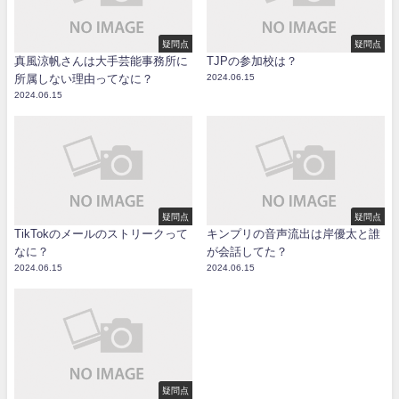
疑問点
疑問点
真風涼帆さんは大手芸能事務所に
TJPの参加校は？
所属しない理由ってなに？
2024.06.15
2024.06.15
疑問点
疑問点
TikTokのメールのストリークって
キンプリの音声流出は岸優太と誰
なに？
が会話してた？
2024.06.15
2024.06.15
疑問点