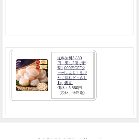
送料無料3,880
円！更に2個で衝
撃1,000円OFFク
ーポンあり！生ほ
たて貝柱どっさり
1kg 帆立
価格：3,880円
（税込、送料別)