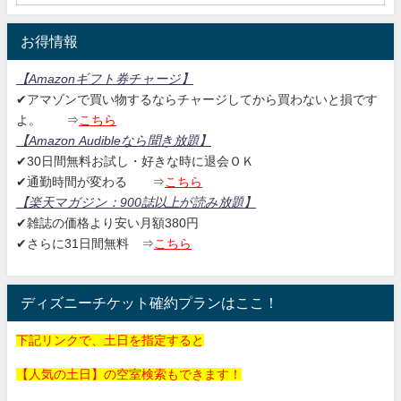
お得情報
【Amazonギフト券チャージ
】
✔アマゾンで買い物するならチャージしてから買わないと損です
よ。
⇒
こちら
【Amazon Audibleなら聞き放題
】
✔30日間無料お試し・好きな時に退会ＯＫ
✔通勤時間が変わる ⇒
こちら
【楽天マガジン：
900誌以上が読み放題】
✔雑誌の価格より安い月額380円
✔さらに31日間無料
⇒
こちら
ディズニーチケット確約プランはここ！
下記リンクで、土日を指定すると
【人気の土日】の空室検索もできます！