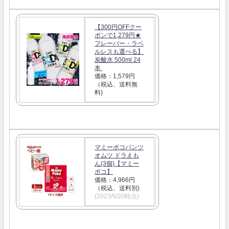
【300円OFFクー
ポンで1,279円★
フレーバー・ラベ
ルレスも選べる】
炭酸水 500ml 24
本
価格：1,579円
（税込、送料無
料)
マミーポコパンツ
オムツ ドラえも
ん(3個)【マミー
ポコ】
価格：4,966円
（税込、送料別)
(2023/9/20時点)