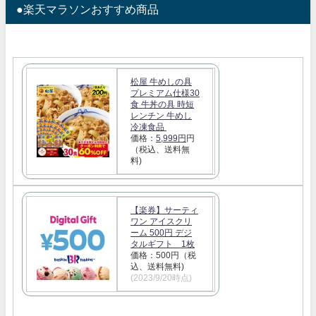
●楽天マラソンおすすめ商品
松屋 牛めしの具
プレミアム仕様30
食 牛丼の具 時短
レンチン 牛めし
冷凍食品
価格：
5,999円
円
（税込、送料無
料)
【楽券】サーティ
ワン アイスクリ
ーム 500円 デジ
タルギフト 1枚
価格：500円（税
込、送料無料)
(2023/9/20時点)