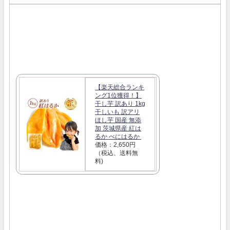
【楽天総合ランキ
ング1位獲得！】
干し芋 訳あり 1kg
干しいも 訳アリ
ほし芋 国産 無添
加 茨城県産 紅は
るか べにはるか
価格：2,650円
（税込、送料無
料)