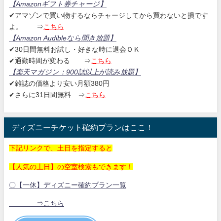
【Amazonギフト券チャージ
】
✔アマゾンで買い物するならチャージしてから買わないと損です
よ。
⇒
こちら
【Amazon Audibleなら聞き放題
】
✔30日間無料お試し・好きな時に退会ＯＫ
✔通勤時間が変わる ⇒
こちら
【楽天マガジン：
900誌以上が読み放題】
✔雑誌の価格より安い月額380円
✔さらに31日間無料
⇒
こちら
ディズニーチケット確約プランはここ！
下記リンクで、土日を指定すると
【人気の土日】の空室検索もできます！
〇【一休】ディズニー確約プラン一覧
⇒こちら