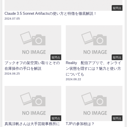
疑問点
Claude 3.5 Sonnet Artifactsの使い方と特徴を徹底解説！
2024.07.05
疑問点
疑問点
ブックオフの架空買い取りとその
Reality 配信アプリで、オンライ
在庫操作の手口を解説
ン状態を隠すには？魅力と使い方
2024.06.25
についても
2024.06.22
疑問点
疑問点
真風涼帆さんは大手芸能事務所に
TJPの参加校は？