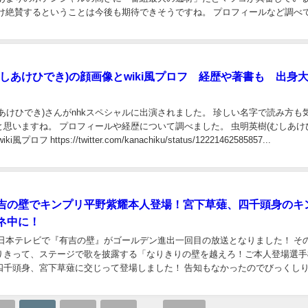
だけ絶賛するということは今後も期待できそうですね。 プロフィールなど調べ
しミチ姉弟のwiki風プロフ！SNSは...
むしあけひでき)の顔画像とwiki風プロフ 経歴や著書も 出身
あけひでき)さんがnhkスペシャルに出演されました。 珍しい名字で読み方も
ますね。 プロフィールや経歴について調べました。 虫明英樹(むしあけひで
プロフ https://twitter.com/kanachiku/status/12221462585857...
吉の壁でキンプリ平野紫耀本人登場！宮下草薙、四千頭身のキ
ネ中に！
8日日本テレビで『有吉の壁』がゴールデン進出一回目の放送となりました！ そ
りきって、ステージで歌を披露する「なりきりの壁を越えろ！ご本人登場選手
四千頭身、宮下草薙に交じって登場しました！ 告知もなかったのでびっくし
ようです。 その経緯と動画をまとめまし...