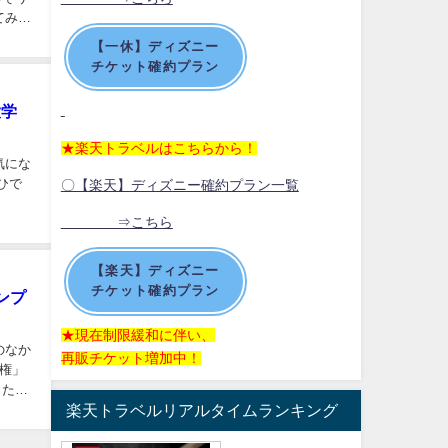
てみま
【一休】ディズニー
チケット確約プラン
大学
★楽天トラベルはこちらから！
気にな
〇【楽天】ディズニー確約プラン一覧
⇒こちら
【楽天】ディズニー
チケット確約プラン
ンプ
★現在制限緩和に伴い、
のなか
再販チケット増加中！
権」
りたフ
楽天トラベルリアルタイムランキング