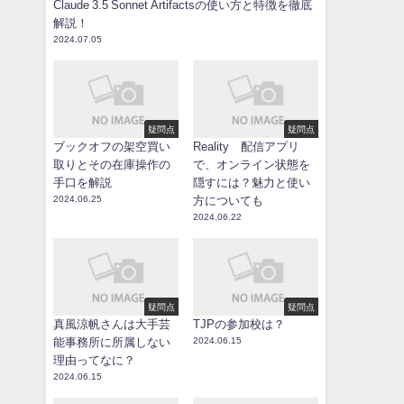
Claude 3.5 Sonnet Artifactsの使い方と特徴を徹底
解説！
2024.07.05
疑問点
疑問点
ブックオフの架空買い
Reality 配信アプリ
取りとその在庫操作の
で、オンライン状態を
手口を解説
隠すには？魅力と使い
2024.06.25
方についても
2024.06.22
疑問点
疑問点
真風涼帆さんは大手芸
TJPの参加校は？
能事務所に所属しない
2024.06.15
理由ってなに？
2024.06.15