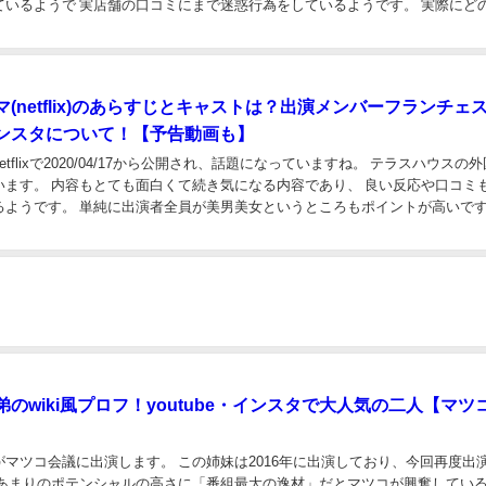
るようで 実店舗の口コミにまで迷惑行為をしているようです。 実際にどのよう
か動画をまとめました。 廣瀬満雄さ...
(netflix)のあらすじとキャストは？出演メンバーフランチェ
ンスタについて！【予告動画も】
tflixで2020/04/17から公開され、話題になっていますね。 テラスハウスの
であり、 良い反応や口コミもとて
男美女というところもポイントが高いですね！
容やキャストとそ...
のwiki風プロフ！youtube・インスタで大人気の二人【マツ
がマツコ会議に出演します。 この姉妹は2016年に出演しており、今回再度出
 あまりのポテンシャルの高さに「番組最大の逸材」だとマツコが興奮してい