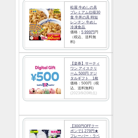
松屋 牛めしの具
プレミアム仕様30
食 牛丼の具 時短
レンチン 牛めし
冷凍食品
価格：
5,999円
円
（税込、送料無
料)
【楽券】サーティ
ワン アイスクリ
ーム 500円 デジ
タルギフト 1枚
価格：500円（税
込、送料無料)
(2023/9/20時点)
【300円OFFクー
ポンで1,279円★
フレーバー・ラベ