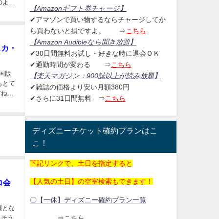
【Amazonギフト券チャージ
】
✔アマゾンで買い物するならチャージしてか
ら買わないと損ですよ。
⇒
こちら
【Amazon Audibleなら聞き放題
】
スカ・
✔30日間無料お試し・好きな時に退会ＯＫ
✔通勤時間が変わる ⇒
こちら
外国版
【楽天マガジン：
900誌以上が読み放題】
✔雑誌の価格より安い月額380円
✔さらに31日間無料
⇒
こちら
ディズニーチケット確約プランはこ
こ！
下記リンクで、土日を指定すると
【人気の土日】の空室検索もできます！
コ会
〇【一休】ディズニー確約プラン一覧
演とな
るそう
⇒こちら