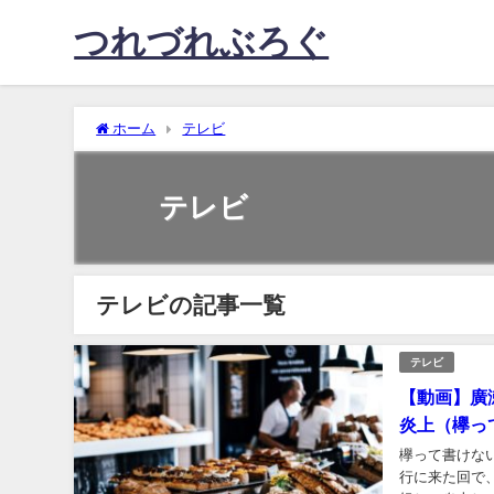
つれづれぶろぐ
ホーム
テレビ
テレビ
テレビの記事一覧
テレビ
【動画】廣
炎上（欅っ
欅って書けな
行に来た回で、返事が