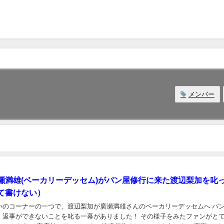
メンバー
瀬満雄(ベーカリーデッセム)がパン屋修行に来た渡辺梨加を叱
て書けない）
いのコーナーの一つで、渡辺梨加が廣瀬満雄さんのベーカリーデッセムへ パ
できないことを叱る一幕がありました！ その様子をみたファンがとても激