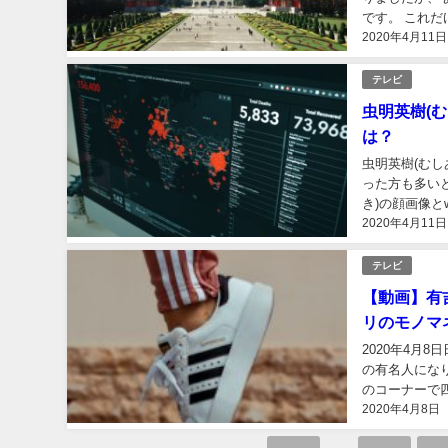
です。 これ
2020年4月11日
した！ よ
テレビ
虫明英樹(
は？
虫明英樹(むし
った方も多いと思い
き)の顔画像とwiki風
2020年4月11日
テレビ
【動画】有
リのモノマ
2020年4月
の有名人にな
のコーナーで
2020年4月8日
ァンも多かった