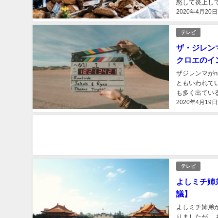
怒して炎上してい
2020年4月20日
に叱っていたの
テレビ
ザ・ジレンマ
クロエのイ
ザジレンマがne
ともいわれています。 内容もとても面白くて続き気になる内容
も多く出ているようです。 単純に出演者全員が美
2020年4月19日
ザジレンマの内
テレビ
よしミチ姉弟
議】
よしミチ姉弟
りましたが、