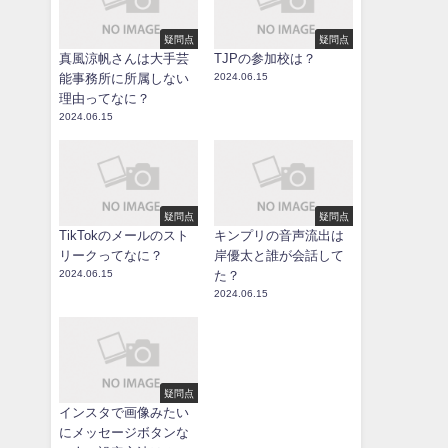
疑問点
疑問点
真風涼帆さんは大手芸
TJPの参加校は？
能事務所に所属しない
2024.06.15
理由ってなに？
2024.06.15
疑問点
疑問点
TikTokのメールのスト
キンプリの音声流出は
リークってなに？
岸優太と誰が会話して
2024.06.15
た？
2024.06.15
疑問点
インスタで画像みたい
にメッセージボタンな