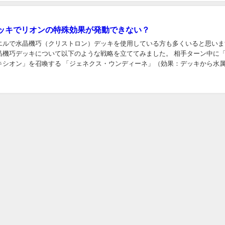
ッキでリオンの特殊効果が発動できない？
エルで水晶機巧（クリストロン）デッキを使用している方も多くいると思いま
晶機巧デッキについて以下のような戦略を立ててみました。 相手ターン中に
キシオン」を召喚する 「ジェネクス・ウンディーネ」（効果：デッキから水
墓地へ送り、「ジェネクス・コントローラー」を手...