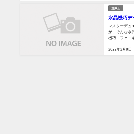
遊戯王
水晶機巧デ
マスターデュ
が、そんな水
機巧－フェニ
ンスター１体を
2022年2月8日