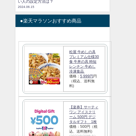
い人の設定方法は？
2024.06.15
●楽天マラソンおすすめ商品
松屋 牛めしの具
プレミアム仕様30
食 牛丼の具 時短
レンチン 牛めし
冷凍食品
価格：
5,999円
円
（税込、送料無
料)
【楽券】サーティ
ワン アイスクリ
ーム 500円 デジ
タルギフト 1枚
価格：500円（税
込、送料無料)