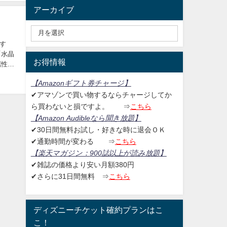
アーカイブ
す
「水晶
お得情報
属性モ
【Amazonギフト券チャージ
】
✔アマゾンで買い物するならチャージしてか
ら買わないと損ですよ。
⇒
こちら
【Amazon Audibleなら聞き放題
】
✔30日間無料お試し・好きな時に退会ＯＫ
✔通勤時間が変わる ⇒
こちら
【楽天マガジン：
900誌以上が読み放題】
✔雑誌の価格より安い月額380円
✔さらに31日間無料
⇒
こちら
ディズニーチケット確約プランはこ
こ！