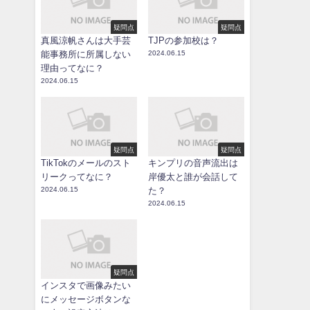
疑問点
疑問点
真風涼帆さんは大手芸
TJPの参加校は？
能事務所に所属しない
2024.06.15
理由ってなに？
2024.06.15
疑問点
疑問点
TikTokのメールのスト
キンプリの音声流出は
リークってなに？
岸優太と誰が会話して
2024.06.15
た？
2024.06.15
疑問点
インスタで画像みたい
にメッセージボタンな