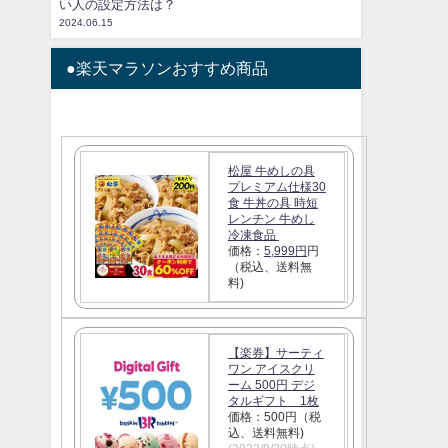
い人の設定方法は？
2024.06.15
●楽天マラソンおすすめ商品
松屋 牛めしの具
プレミアム仕様30
食 牛丼の具 時短
レンチン 牛めし
冷凍食品
価格：
5,999円
円
（税込、送料無
料)
【楽券】サーティ
ワン アイスクリ
ーム 500円 デジ
タルギフト 1枚
価格：500円（税
込、送料無料)