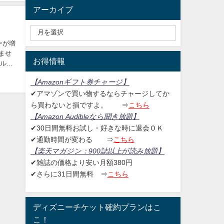
アーカイブ
ーが増
ませ
お得情報
エルが
【Amazonギフト券チャージ
】
✔アマゾンで買い物するならチャージしてか
ら買わないと損ですよ。
⇒
こちら
【Amazon Audibleなら聞き放題
】
✔30日間無料お試し・好きな時に退会ＯＫ
✔通勤時間が変わる ⇒
こちら
【楽天マガジン：
900誌以上が読み放題】
✔雑誌の価格より安い月額380円
✔さらに31日間無料
⇒
こちら
ディズニーチケット確約プランはこ
こ！