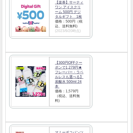
【楽券】サーティ
ワン アイスクリ
ーム 500円 デジ
タルギフト 1枚
価格：500円（税
込、送料無料)
(2023/9/20時点)
【300円OFFクー
ポンで1,279円★
フレーバー・ラベ
ルレスも選べる】
炭酸水 500ml 24
本
価格：1,579円
（税込、送料無
料)
マミーポコパンツ