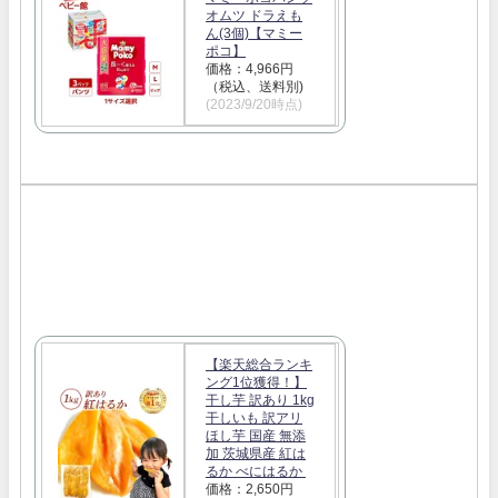
オムツ ドラえも
ん(3個)【マミー
ポコ】
価格：4,966円
（税込、送料別)
(2023/9/20時点)
【楽天総合ランキ
ング1位獲得！】
干し芋 訳あり 1kg
干しいも 訳アリ
ほし芋 国産 無添
加 茨城県産 紅は
るか べにはるか
価格：2,650円