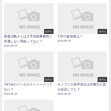
疑問点
疑問点
真風涼帆さんは大手芸能事務所に
TJPの参加校は？
所属しない理由ってなに？
2024.06.15
2024.06.15
疑問点
疑問点
TikTokのメールのストリークって
キンプリの音声流出は岸優太と誰
なに？
が会話してた？
2024.06.15
2024.06.15