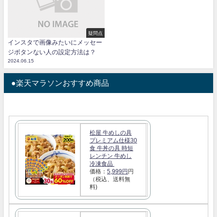
疑問点
インスタで画像みたいにメッセー
ジボタンない人の設定方法は？
2024.06.15
●楽天マラソンおすすめ商品
松屋 牛めしの具
プレミアム仕様30
食 牛丼の具 時短
レンチン 牛めし
冷凍食品
価格：
5,999円
円
（税込、送料無
料)