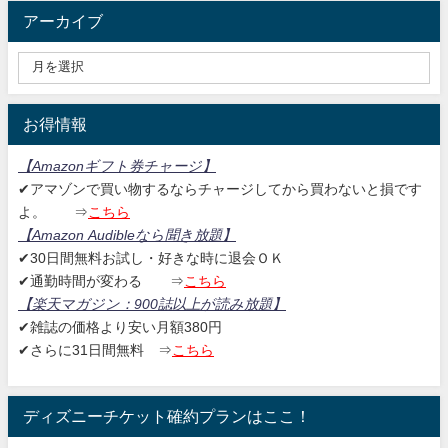
アーカイブ
お得情報
【Amazonギフト券チャージ
】
✔アマゾンで買い物するならチャージしてから買わないと損です
よ。
⇒
こちら
【Amazon Audibleなら聞き放題
】
✔30日間無料お試し・好きな時に退会ＯＫ
✔通勤時間が変わる ⇒
こちら
【楽天マガジン：
900誌以上が読み放題】
✔雑誌の価格より安い月額380円
✔さらに31日間無料
⇒
こちら
ディズニーチケット確約プランはここ！