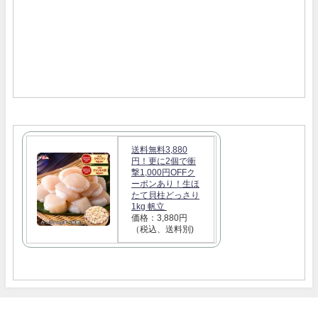
送料無料3,880
円！更に2個で衝
撃1,000円OFFク
ーポンあり！生ほ
たて貝柱どっさり
1kg 帆立
価格：3,880円
（税込、送料別)