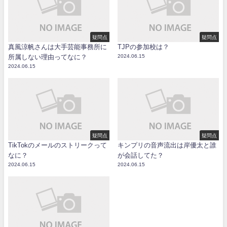
疑問点
疑問点
真風涼帆さんは大手芸能事務所に
TJPの参加校は？
所属しない理由ってなに？
2024.06.15
2024.06.15
疑問点
疑問点
TikTokのメールのストリークって
キンプリの音声流出は岸優太と誰
なに？
が会話してた？
2024.06.15
2024.06.15