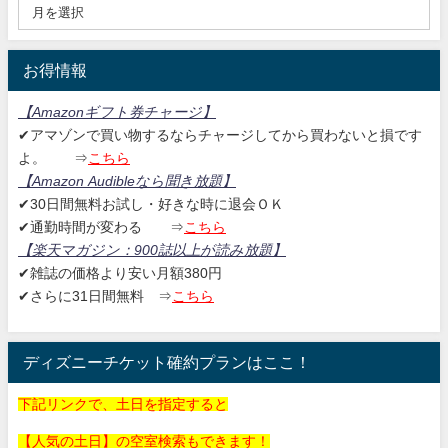
お得情報
【Amazonギフト券チャージ
】
✔アマゾンで買い物するならチャージしてから買わないと損です
よ。
⇒
こちら
【Amazon Audibleなら聞き放題
】
✔30日間無料お試し・好きな時に退会ＯＫ
✔通勤時間が変わる ⇒
こちら
【楽天マガジン：
900誌以上が読み放題】
✔雑誌の価格より安い月額380円
✔さらに31日間無料
⇒
こちら
ディズニーチケット確約プランはここ！
下記リンクで、土日を指定すると
【人気の土日】の空室検索もできます！