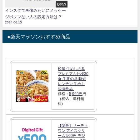
疑問点
インスタで画像みたいにメッセー
ジボタンない人の設定方法は？
2024.06.15
●楽天マラソンおすすめ商品
松屋 牛めしの具
プレミアム仕様30
食 牛丼の具 時短
レンチン 牛めし
冷凍食品
価格：
5,999円
円
（税込、送料無
料)
【楽券】サーティ
ワン アイスクリ
ーム 500円 デジ