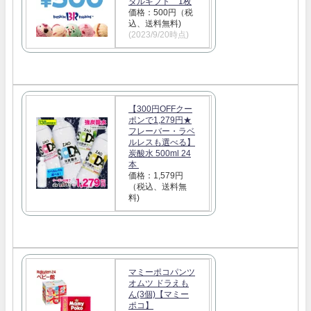
タルギフト 1枚
価格：500円（税
込、送料無料)
(2023/9/20時点)
【300円OFFクー
ポンで1,279円★
フレーバー・ラベ
ルレスも選べる】
炭酸水 500ml 24
本
価格：1,579円
（税込、送料無
料)
マミーポコパンツ
オムツ ドラえも
ん(3個)【マミー
ポコ】