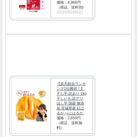
価格：4,966円
（税込、送料別)
(2023/9/20時点)
【楽天総合ランキ
ング1位獲得！】
干し芋 訳あり 1kg
干しいも 訳アリ
ほし芋 国産 無添
加 茨城県産 紅は
るか べにはるか
価格：2,650円
（税込、送料無
料)