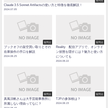
疑問点
Claude 3.5 Sonnet Artifactsの使い方と特徴を徹底解説！
2024.07.05
疑問点
疑問点
ブックオフの架空買い取りとその
Reality 配信アプリで、オンライ
在庫操作の手口を解説
ン状態を隠すには？魅力と使い方
2024.06.25
についても
2024.06.22
疑問点
疑問点
真風涼帆さんは大手芸能事務所に
TJPの参加校は？
所属しない理由ってなに？
2024.06.15
2024.06.15