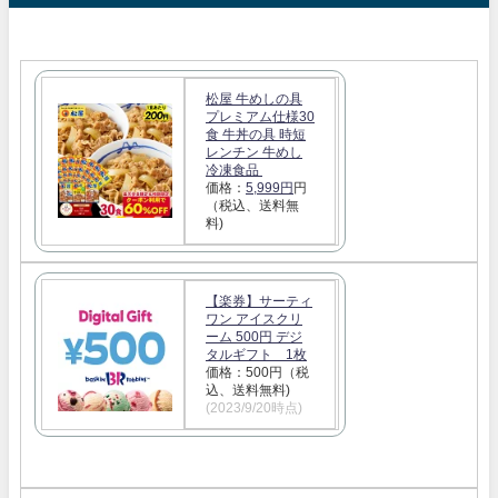
松屋 牛めしの具
プレミアム仕様30
食 牛丼の具 時短
レンチン 牛めし
冷凍食品
価格：
5,999円
円
（税込、送料無
料)
【楽券】サーティ
ワン アイスクリ
ーム 500円 デジ
タルギフト 1枚
価格：500円（税
込、送料無料)
(2023/9/20時点)