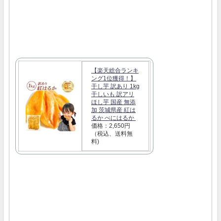
【楽天総合ランキ
ング1位獲得！】
干し芋 訳あり 1kg
干しいも 訳アリ
ほし芋 国産 無添
加 茨城県産 紅は
るか べにはるか
価格：2,650円
（税込、送料無
料)