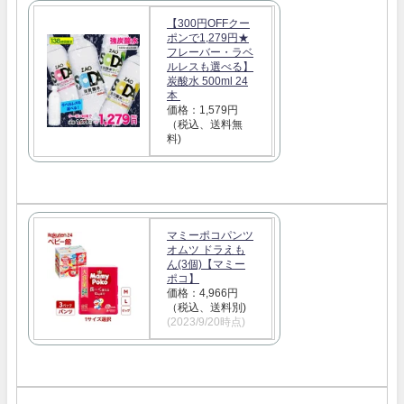
【300円OFFクー
ポンで1,279円★
フレーバー・ラベ
ルレスも選べる】
炭酸水 500ml 24
本
価格：1,579円
（税込、送料無
料)
マミーポコパンツ
オムツ ドラえも
ん(3個)【マミー
ポコ】
価格：4,966円
（税込、送料別)
(2023/9/20時点)