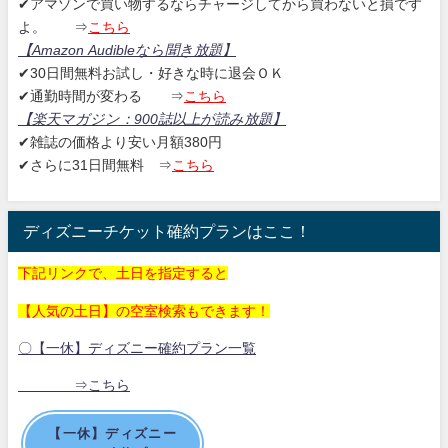
✔アマゾンで買い物するならチャージしてから買わないと損です
よ。
⇒
こちら
【Amazon Audibleなら聞き放題
】
✔30日間無料お試し・好きな時に退会ＯＫ
✔通勤時間が変わる ⇒
こちら
【楽天マガジン：
900誌以上が読み放題】
✔雑誌の価格より安い月額380円
✔さらに31日間無料
⇒
こちら
ディズニーチケット確約プランはここ！
下記リンクで、土日を指定すると
【人気の土日】の空室検索もできます！
〇【一休】ディズニー確約プラン一覧
⇒こちら
【一休】ディズニー